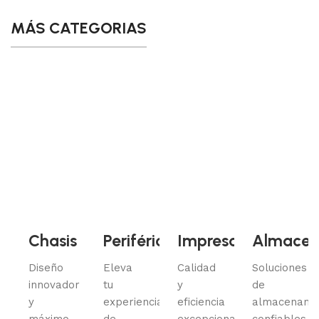
MÁS CATEGORIAS
Chasis
Periféricos
Impresoras
Almacen
Diseño
Eleva
Calidad
Soluciones
innovador
tu
y
de
y
experiencia
eficiencia
almacenami
máximo
de
excepcionales
confiables