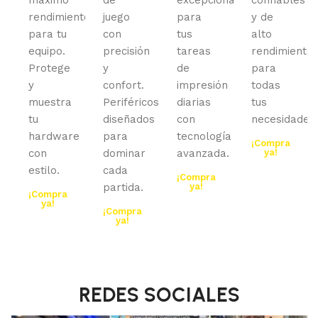
rendimiento
juego
para
y de
para tu
con
tus
alto
equipo.
precisión
tareas
rendimiento
Protege
y
de
para
y
confort.
impresión
todas
muestra
Periféricos
diarias
tus
tu
diseñados
con
necesidades.
hardware
para
tecnología
¡Compra
con
dominar
avanzada.
ya!
estilo.
cada
¡Compra
partida.
ya!
¡Compra
ya!
¡Compra
ya!
REDES SOCIALES