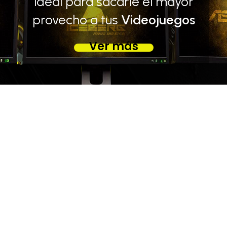
ideal para sacarle el mayor
provecho a tus
Videojuegos
Ver más