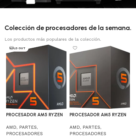
Colección de procesadores de la semana.
Los productos más populares de la colección.
SOLD OUT
PROCESADOR AM5 RYZEN
PROCESADOR AM5 RYZEN
P
5 7600 3.8 GHZ
5 8500G 3.5GHZ
5
AMD
,
PARTES
,
AMD
,
PARTES
,
PROCESADORES
PROCESADORES