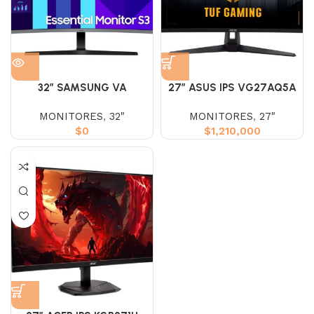
32″ SAMSUNG VA
27″ ASUS IPS VG27AQ5A
S32DG390GAN (FHD) 100HZ
(WQHD) 210HZ 1MS 2K
MONITORES
,
32"
MONITORES
,
27"
4MS
$
0
$
1,210,000