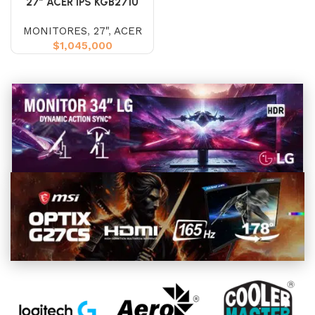
27″ ACER IPS KGB271U
(WQHD) 180HZ 0.5 2K
MONITORES
,
27"
,
ACER
$
1,045,000