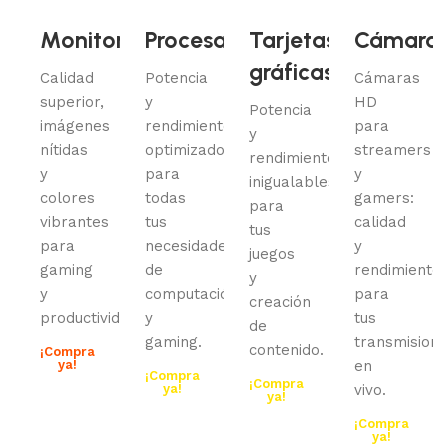
Monitores
Procesadores
Tarjetas
Cámara
gráficas
Calidad
Potencia
Cámaras
superior,
y
HD
Potencia
imágenes
rendimiento
para
y
nítidas
optimizados
streamers
rendimiento
y
para
y
inigualables
colores
todas
gamers:
para
vibrantes
tus
calidad
tus
para
necesidades
y
juegos
gaming
de
rendimiento
y
y
computación
para
creación
productividad.
y
tus
de
gaming.
transmisione
contenido.
¡Compra
ya!
en
¡Compra
¡Compra
ya!
vivo.
ya!
¡Compra
ya!