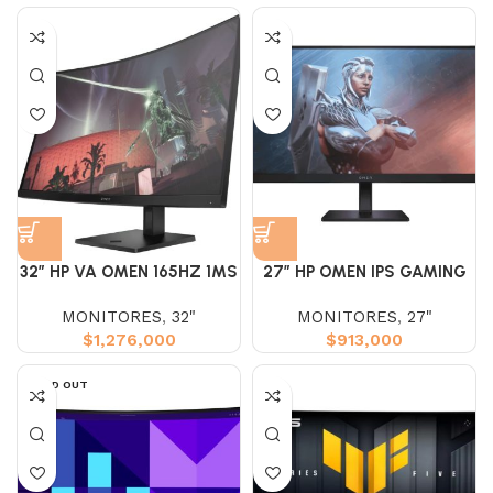
32″ HP VA OMEN 165HZ 1MS
27″ HP OMEN IPS GAMING
GAMING 2K CURVO
FHD 180HZ 1MS
MONITORES
,
32"
MONITORES
,
27"
$
1,276,000
$
913,000
SOLD OUT