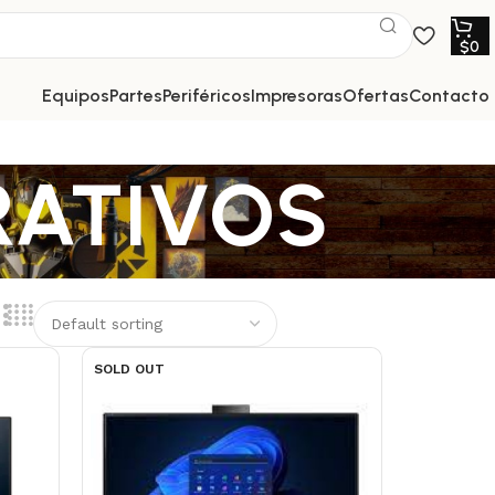
$
0
equipos
partes
periféricos
impresoras
ofertas
contacto
RATIVOS
SOLD OUT