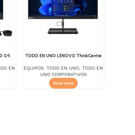
0 G9,
TODO EN UNO LENOVO ThinkCentre
B, DDR4
Neo 50a 24 Gen 5, Intel Core I5
ODO EN
EQUIPOS
,
TODO EN UNO
,
TODO EN
HD LED,
13420H, SSD 256GB, DDR5 8GB, NO
UNO CORPORATIVOS
DVD, Pantalla 23.8″ FHD IPS, Linux,
Negro
Read more