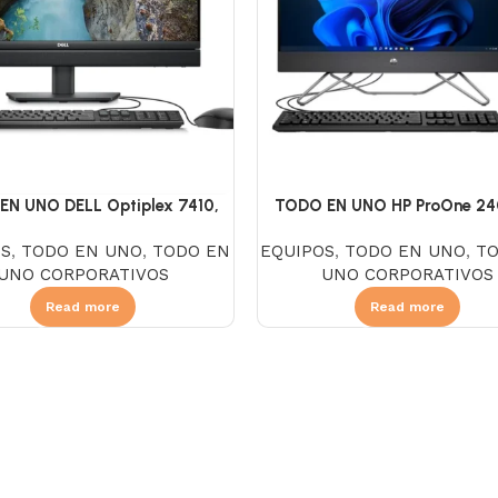
EN UNO DELL Optiplex 7410,
TODO EN UNO HP ProOne 24
 Core I5 13500T, SSD 256GB,
Intel Core I3 1215U, SSD 256G
OS
,
TODO EN UNO
,
TODO EN
EQUIPOS
,
TODO EN UNO
,
T
GB, NO DVD, Pantalla 23.8″
8GB, NO DVD, Pantalla 23.8″ F
UNO CORPORATIVOS
UNO CORPORATIVOS
D, Windows 11 Pro, Black
FreeDOS, Negro
Read more
Read more