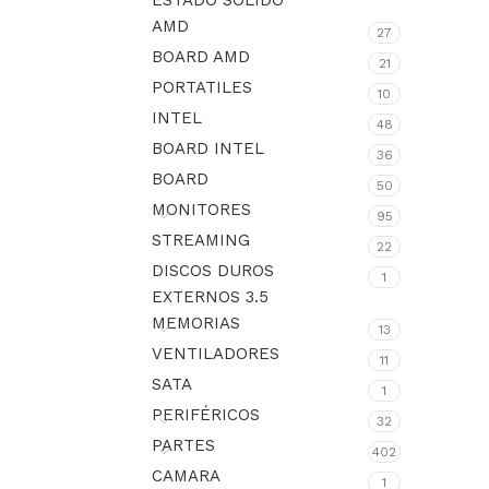
ESTADO SÓLIDO
AMD
27
BOARD AMD
21
PORTATILES
10
INTEL
48
BOARD INTEL
36
BOARD
50
MONITORES
95
STREAMING
22
DISCOS DUROS
1
EXTERNOS 3.5
MEMORIAS
13
VENTILADORES
11
SATA
1
PERIFÉRICOS
32
PARTES
402
CAMARA
1