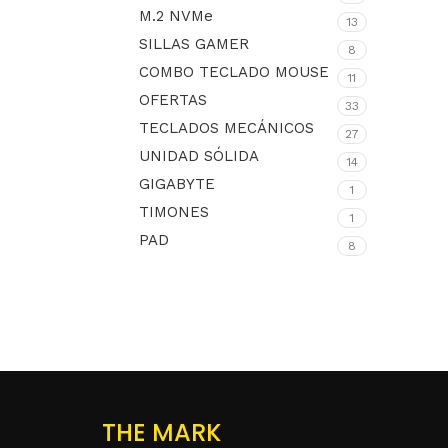
M.2 NVMe
13
SILLAS GAMER
8
COMBO TECLADO MOUSE
11
OFERTAS
33
TECLADOS MECÁNICOS
27
UNIDAD SÓLIDA
14
GIGABYTE
1
TIMONES
1
PAD
8
THE MARK