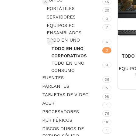
EQUIPOS
45
PORTÁTILES
29
SERVIDORES
3
EQUIPOS PC
7
ENSAMBLADOS
TODO EN UNO
6
TODO EN UNO
3
CORPORATIVOS
TODO 
Intel
TODO EN UNO
3
EQUIP
DDR4 8
CONSUMO
FH
FUENTES
36
PARLANTES
5
TARJETAS DE VIDEO
98
ACER
1
PROCESADORES
76
PERIFÉRICOS
116
DISCOS DUROS DE
1