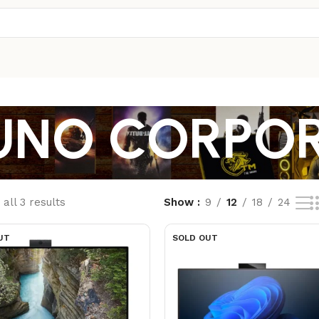
UNO CORPO
all 3 results
Show
9
12
18
24
UT
SOLD OUT