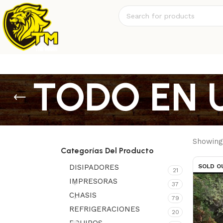
TODO EN 
Showing 
Categorías Del Producto
DISIPADORES
SOLD O
21
IMPRESORAS
37
CHASIS
79
REFRIGERACIONES
20