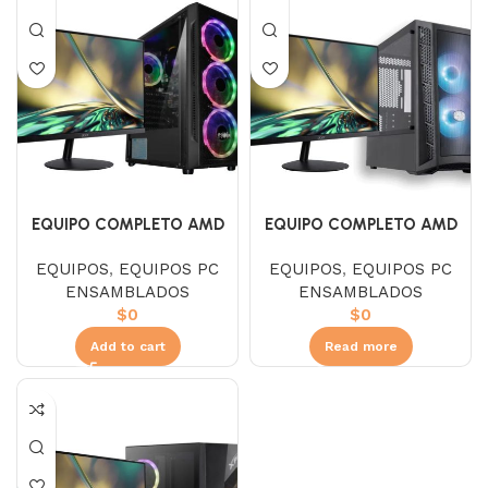
EQUIPO COMPLETO AMD
EQUIPO COMPLETO AMD
RYZEN 5 5600X
RYZEN 5 5600X / RTX 3050
EQUIPOS
,
EQUIPOS PC
EQUIPOS
,
EQUIPOS PC
6GB
ENSAMBLADOS
ENSAMBLADOS
$
0
$
0
Add to cart
Read more