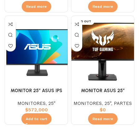
Read more
Read more
SOLD OUT
MONITOR 25″ ASUS IPS
MONITOR ASUS 25″
VA259HGA (FHD) 120HZ 1
VG259QM TUF GAM. IPS
MONITORES
,
25"
MONITORES
,
25"
,
PARTES
MS
(FHD) 280HZ 1MS
$
572,000
$
0
AJUSTABLE
Add to cart
Read more