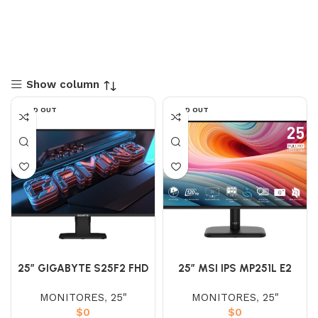
Show column
SOLD OUT
SOLD OUT
25″ GIGABYTE S25F2 FHD
25″ MSI IPS MP251L E2
IPS 200HZ 1MS PLANO
(FHD) 120HZ 1MS
MONITORES
,
25"
MONITORES
,
25"
$
0
$
0