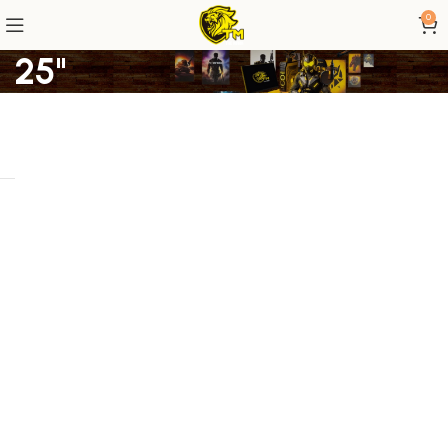
0
25"