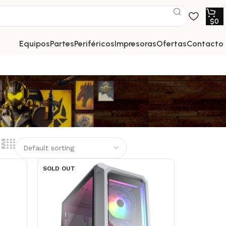
$
0
equipos
partes
periféricos
impresoras
ofertas
contacto
SOLD OUT