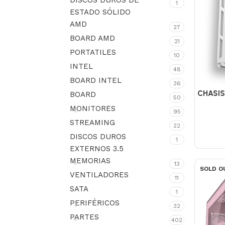
DISCOS DUROS DE
1
ESTADO SÓLIDO
AMD
27
BOARD AMD
21
PORTATILES
10
INTEL
48
BOARD INTEL
36
CHASIS
BOARD
50
MONITORES
95
STREAMING
22
DISCOS DUROS
1
EXTERNOS 3.5
MEMORIAS
13
SOLD O
VENTILADORES
11
SATA
1
PERIFÉRICOS
32
PARTES
402