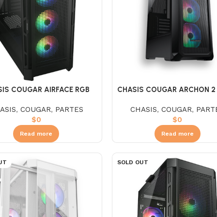
IS COUGAR AIRFACE RGB
CHASIS COUGAR ARCHON 2
NEGRA
RGB
ASIS
,
COUGAR
,
PARTES
CHASIS
,
COUGAR
,
PART
$
0
$
0
Read more
Read more
UT
SOLD OUT