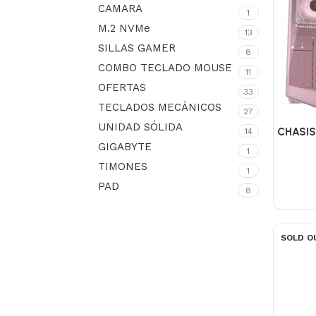
CAMARA
1
M.2 NVMe
13
SILLAS GAMER
8
COMBO TECLADO MOUSE
11
OFERTAS
33
TECLADOS MECÁNICOS
27
UNIDAD SÓLIDA
CHASIS
14
GIGABYTE
1
TIMONES
1
PAD
8
SOLD O