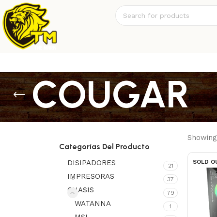
COUGAR
Showing 
Categorías Del Producto
DISIPADORES
SOLD O
21
IMPRESORAS
37
CHASIS
79
WATANNA
1