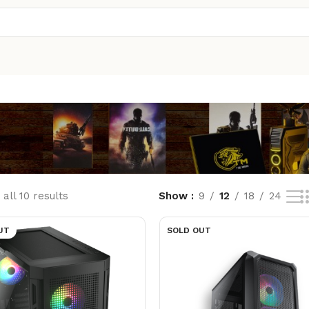
all 10 results
Show
9
12
18
24
UT
SOLD OUT