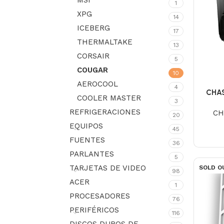
MSI
1
XPG
14
ICEBERG
17
THERMALTAKE
13
CORSAIR
5
COUGAR
10
AEROCOOL
4
CHAS
COOLER MASTER
3
REFRIGERACIONES
CH
20
EQUIPOS
45
FUENTES
36
PARLANTES
5
TARJETAS DE VIDEO
SOLD O
98
ACER
1
PROCESADORES
76
PERIFÉRICOS
116