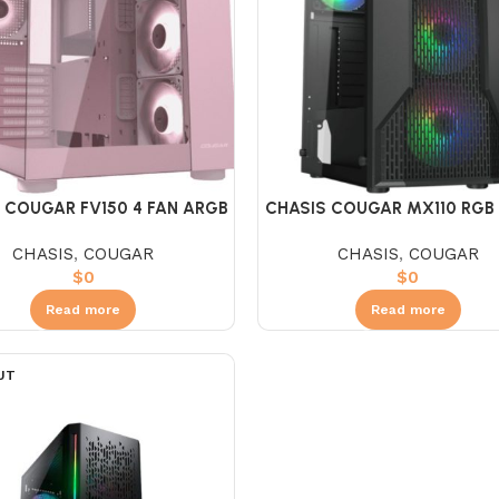
 COUGAR FV150 4 FAN ARGB
CHASIS COUGAR MX110 RGB
ROSADA
CHASIS
,
COUGAR
CHASIS
,
COUGAR
$
0
$
0
Read more
Read more
UT