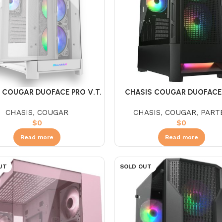
 COUGAR DUOFACE PRO V.T.
CHASIS COUGAR DUOFACE
+ 4 FAN ARGB WHITE
NEGRA
CHASIS
,
COUGAR
CHASIS
,
COUGAR
,
PART
$
0
$
0
Read more
Read more
UT
SOLD OUT