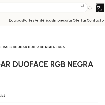
$
0
equipos
partes
periféricos
impresoras
ofertas
contacto
CHASIS COUGAR DUOFACE RGB NEGRA
AR DUOFACE RGB NEGRA
ist