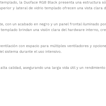
o templado, la Duoface RGB Black presenta una estructura sól
erior y lateral de vidrio templado ofrecen una vista clara de
te, con un acabado en negro y un panel frontal iluminado p
o templado brindan una visión clara del hardware interno, cre
entilación con espacio para múltiples ventiladores y opcione
l sistema durante el uso intensivo.
ta calidad, asegurando una larga vida útil y un rendimiento 