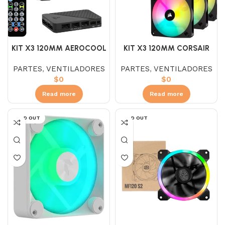
KIT X3 120MM AEROCOOL
KIT X3 120MM CORSAIR
MIRAGE 12 PRO ARGB
ICUE ARGB
PARTES
,
VENTILADORES
PARTES
,
VENTILADORES
$
0
$
0
Read more
Read more
SOLD OUT
SOLD OUT