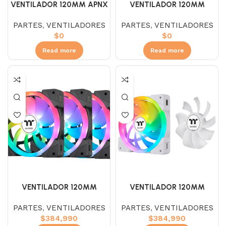
VENTILADOR 120MM APNX
VENTILADOR 120MM
FP1-120 ARGB
COOLER MASTER MF120 S2
PARTES
,
VENTILADORES
PARTES
,
VENTILADORES
ARGB
$
0
$
0
Read more
Read more
VENTILADOR 120MM
VENTILADOR 120MM
THERMALTAKE SWAFAN
THERMALTAKE SWAFAN
PARTES
,
VENTILADORES
PARTES
,
VENTILADORES
EX12 BLACK ARGB
EX12 WHITE ARGB
$
384,990
$
384,990