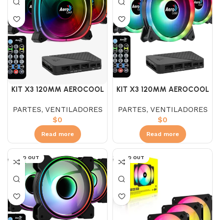
KIT X3 120MM AEROCOOL
KIT X3 120MM AEROCOOL
ASTRO 12 PRO ARGB
DUO 12 PRO ARGB
PARTES
,
VENTILADORES
PARTES
,
VENTILADORES
$
0
$
0
Read more
Read more
SOLD OUT
SOLD OUT