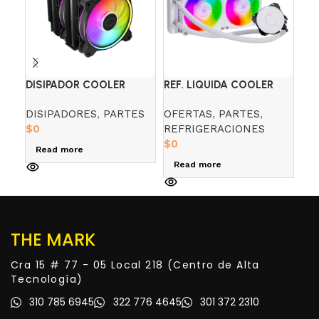
DISIPADOR COOLER
REF. LIQUIDA COOLER
RE
MASTER HYPER 622
MASTER ML240L V2
PO
DISIPADORES
,
PARTES
OFERTAS
,
PARTES
,
PA
HALO BLACK ARGB
ARGB WHITE
240
$
0
REFRIGERACIONES
RE
$
0
$
3
Read more
Read more
A
THE MARK
Cra 15 # 77 - 05 Local 218 (Centro de Alta
Tecnología)
310 785 6945
322 776 4645
301 372 2310