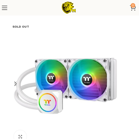
0
SOLD OUT
Click to enlarge