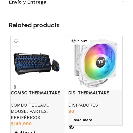
Envío y Entrega
Related products
SOLD OUT
SO
COMBO THERMALTAKE
DIS. THERMALTAKE
RE
COMMANDER GAMER V2
UX200 WHITE ARGB
MA
COMBO TECLADO
DISIPADORES
OF
TECLADO Y MOUSE
AR
MOUSE
,
PARTES
,
$
0
RE
PERIFÉRICOS
$
0
Read more
$
149,990
R
Add to cart