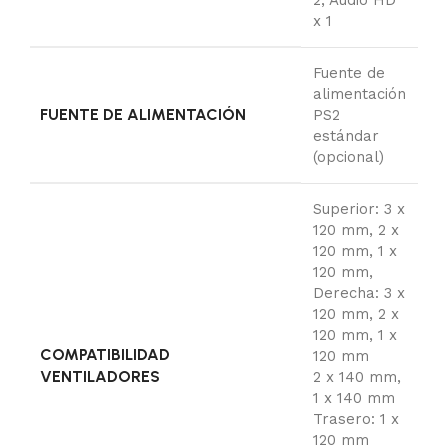
2, Audio HD
x 1
Fuente de
alimentación
FUENTE DE ALIMENTACIÓN
PS2
estándar
(opcional)
Superior: 3 x
120 mm, 2 x
120 mm, 1 x
120 mm,
Derecha: 3 x
120 mm, 2 x
120 mm, 1 x
COMPATIBILIDAD
120 mm
VENTILADORES
2 x 140 mm,
1 x 140 mm
Trasero: 1 x
120 mm