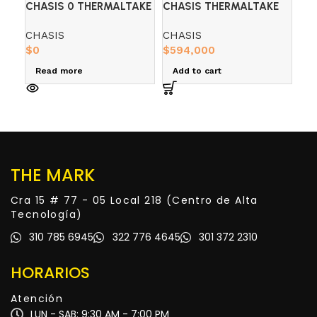
CHASIS 0 THERMALTAKE
CHASIS THERMALTAKE
CH
CERES 300 FTE 750
H390 FTE 750 BRONZE
H5
CHASIS
CHASIS
CH
BRONZE BLACK
WHITE
$
0
$
594,000
PA
$
0
Read more
Add to cart
R
THE MARK
Cra 15 # 77 - 05 Local 218 (Centro de Alta
Tecnología)
310 785 6945
322 776 4645
301 372 2310
HORARIOS
Atención
LUN - SAB: 9:30 AM - 7:00 PM