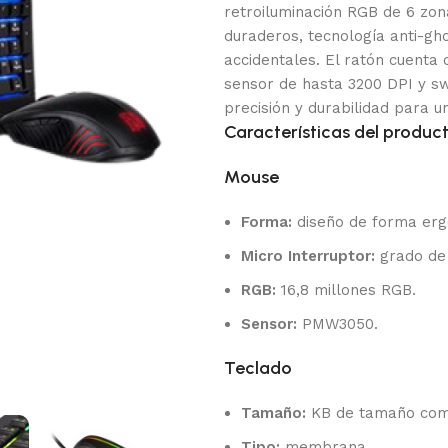
retroiluminación RGB de 6 zona
duraderos, tecnología anti-gho
accidentales. El ratón cuenta 
sensor de hasta 3200 DPI y sw
precisión y durabilidad para u
Características del product
Mouse
Forma:
diseño de forma erg
Micro Interruptor:
grado de 
RGB:
16,8 millones RGB.
Sensor:
PMW3050.
Teclado
Tamaño:
KB de tamaño com
Tipo:
membrana.