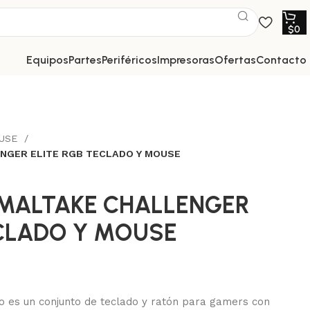
$
0
equipos
partes
periféricos
impresoras
ofertas
contacto
USE
NGER ELITE RGB TECLADO Y MOUSE
MALTAKE CHALLENGER
ECLADO Y MOUSE
o es un conjunto de teclado y ratón para gamers con