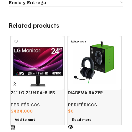
Envío y Entrega
Related products
SOLD OUT
24″ LG 24U411A-B IPS
DIADEMA RAZER
DI
(FHD) 120HZ 5MS
BLACKSHARK V2 X
H1
PERIFÉRICOS
PERIFÉRICOS
PE
NEGRA
$
484,000
$
0
DI
$
8
Add to cart
Read more
A