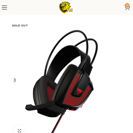
0
SOLD OUT
Click to enlarge