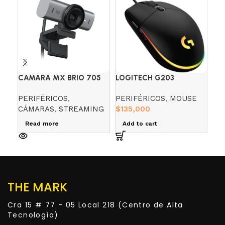
CAMARA MX BRIO 705
LOGITECH G203
MI
LIGHTSYNC RGB 6 BOT,
YE
PERIFÉRICOS
,
PERIFÉRICOS
,
MOUSE
MI
8,000 DPI
CÁMARAS
,
STREAMING
$
135,000
PE
$
0
Read more
Add to cart
R
THE MARK
Cra 15 # 77 - 05 Local 218 (Centro de Alta
Tecnología)