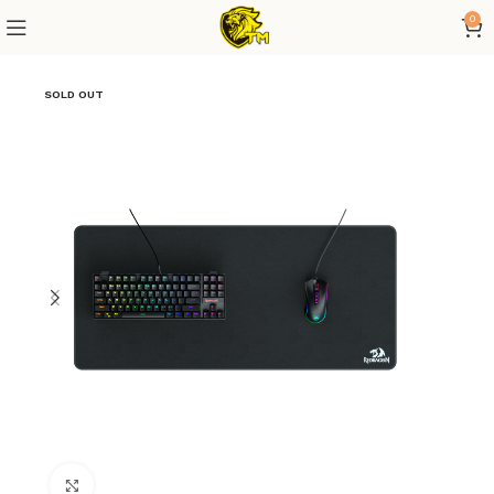
0
SOLD OUT
Click to enlarge