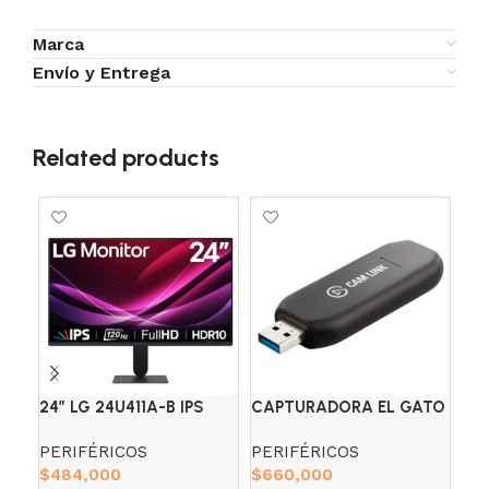
Marca
Envío y Entrega
Related products
SO
24″ LG 24U411A-B IPS
CAPTURADORA EL GATO
CO
(FHD) 120HZ 5MS
CAM LINK 4K
GA
PERIFÉRICOS
PERIFÉRICOS
CO
RE
$
484,000
$
660,000
MO