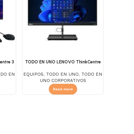
ntre 3
TODO EN UNO LENOVO ThinkCentre
, SSD
Neo 50a 24 Gen 5, Intel Core I5
ODO EN
EQUIPOS
,
TODO EN UNO
,
TODO EN
ntalla
13420H, SSD 256GB, DDR5 8GB, NO
UNO CORPORATIVOS
ck
DVD, Pantalla 23.8″ FHD IPS, Linux,
Negro
Read more