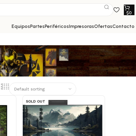
$
0
equipos
partes
periféricos
impresoras
ofertas
contacto
SOLD OUT