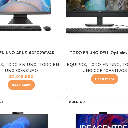
EN UNO ASUS A3202WVAK-
TODO EN UNO DELL Optiplex
70, Intel Core I3 1315U, SSD
Intel Core I5 13500T, SSD 2
OS
,
TODO EN UNO
,
TODO EN
EQUIPOS
,
TODO EN UNO
,
T
DDR5 16GB, NO DVD, Pantalla
DDR4 8GB, NO DVD, Pantalla
UNO CONSUMO
UNO CORPORATIVOS
 FHD LCD, Without Os, Black
FHD, Windows 11 Pro, Bla
$
2,019,990
lado y Mouse Inalambrico)
Read more
Read more
UT
SOLD OUT