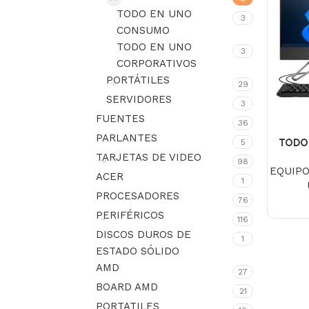
TODO EN UNO
3
CONSUMO
TODO EN UNO
3
CORPORATIVOS
PORTÁTILES
29
SERVIDORES
3
FUENTES
36
PARLANTES
TODO 
5
TARJETAS DE VIDEO
Intel C
98
EQUIP
8GB, NO
ACER
1
PROCESADORES
76
PERIFÉRICOS
116
DISCOS DUROS DE
1
ESTADO SÓLIDO
AMD
27
BOARD AMD
21
PORTATILES