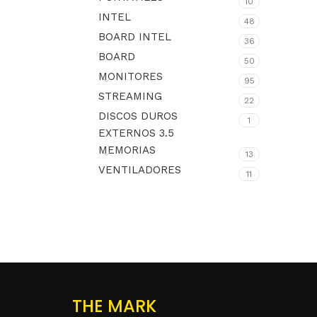
10
INTEL
48
BOARD INTEL
36
BOARD
50
MONITORES
95
STREAMING
22
DISCOS DUROS
1
EXTERNOS 3.5
MEMORIAS
13
VENTILADORES
11
THE MARK