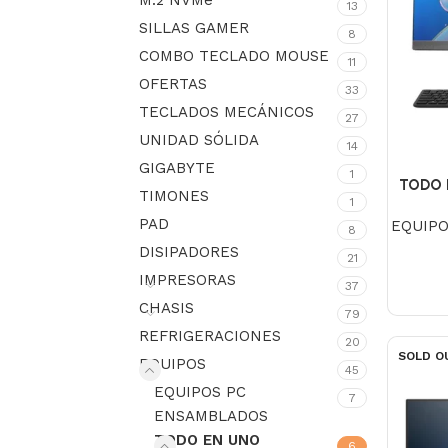
M.2 NVMe
13
SILLAS GAMER
8
COMBO TECLADO MOUSE
11
OFERTAS
33
TECLADOS MECÁNICOS
27
UNIDAD SÓLIDA
14
GIGABYTE
1
TODO 
TIMONES
1
BPB00
PAD
EQUIP
512GB, 
8
21.45″
DISIPADORES
21
(Tec
IMPRESORAS
37
CHASIS
79
REFRIGERACIONES
20
SOLD O
EQUIPOS
45
EQUIPOS PC
7
ENSAMBLADOS
TODO EN UNO
6