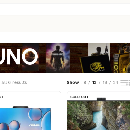
UNO
all 6 results
Show
9
12
18
24
UT
SOLD OUT