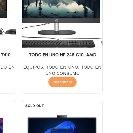
 7410,
TODO EN UNO HP 245 G10, AMD
56GB,
Ryzen 3 7320U, SSD 256GB, DDR5
ODO EN
EQUIPOS
,
TODO EN UNO
,
TODO EN
 23.8″
8GB, NO DVD, Pantalla 23.8″ FHD LED,
UNO CONSUMO
ck
FreeDOS, Negro
Read more
SOLD OUT