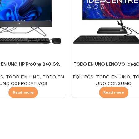
EN UNO HP ProOne 240 G9,
TODO EN UNO LENOVO IdeaCe
ore I3 1215U, SSD 256GB, DDR4
24IAP7, Intel Core I3 1215U
OS
,
TODO EN UNO
,
TODO EN
EQUIPOS
,
TODO EN UNO
,
T
 DVD, Pantalla 23.8″ FHD LED,
512GB, DDR4 8GB, NO DVD, Pa
UNO CORPORATIVOS
UNO CONSUMO
FreeDOS, Negro
23.8″ FHD IPS, Linux, Bla
Read more
Read more