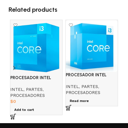
Related products
SO
PROCESADOR INTEL
PROCESADOR INTEL
PR
CORE I3 13100F 3.4 GHZ
CORE I3 12100 3.3
COR
INTEL
,
PARTES
,
INTEL
,
PARTES
,
IN
PROCESADORES
PROCESADORES
PR
$
0
Read more
$
0
Add to cart
R