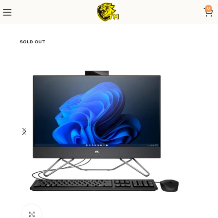
0
SOLD OUT
Click to enlarge