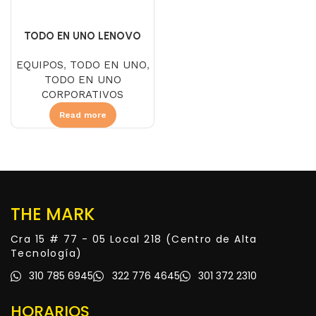
TODO EN UNO LENOVO
ThinkCentre Neo 50a 24 Gen
EQUIPOS
,
TODO EN UNO
,
5, Intel Core I5 13420H, SSD
TODO EN UNO
256GB, DDR5 8GB, NO DVD,
CORPORATIVOS
Pantalla 23.8″ FHD IPS,
Linux, Negro
Read more
THE MARK
Cra 15 # 77 - 05 Local 218 (Centro de Alta
Tecnología)
310 785 6945
322 776 4645
301 372 2310
HORARIOS