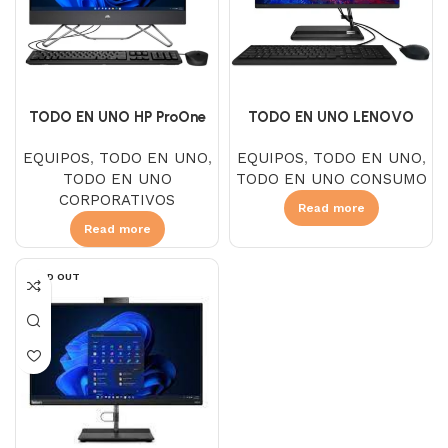
TODO EN UNO HP ProOne
TODO EN UNO LENOVO
240 G9, Intel Core I3 1215U,
IdeaCentre 3 24IAP7, Intel
EQUIPOS
,
TODO EN UNO
,
EQUIPOS
,
TODO EN UNO
,
SSD 256GB, DDR4 8GB, NO
Core I3 1215U, SSD 512GB,
TODO EN UNO
TODO EN UNO CONSUMO
DVD, Pantalla 23.8″ FHD LED,
DDR4 8GB, NO DVD, Pantalla
CORPORATIVOS
FreeDOS, Negro
23.8″ FHD IPS, Linux, Black
Read more
Read more
SOLD OUT