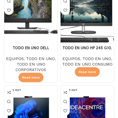
TODO EN UNO DELL
TODO EN UNO HP 245 G10,
Optiplex 7410, Intel Core I5
AMD Ryzen 3 7320U, SSD
EQUIPOS
,
TODO EN UNO
,
EQUIPOS
,
TODO EN UNO
,
13500T, SSD 256GB, DDR4
256GB, DDR5 8GB, NO DVD,
TODO EN UNO
TODO EN UNO CONSUMO
8GB, NO DVD, Pantalla 23.8″
Pantalla 23.8″ FHD LED,
CORPORATIVOS
FHD, Windows 11 Pro, Black
FreeDOS, Negro
Read more
Read more
SOLD OUT
SOLD OUT