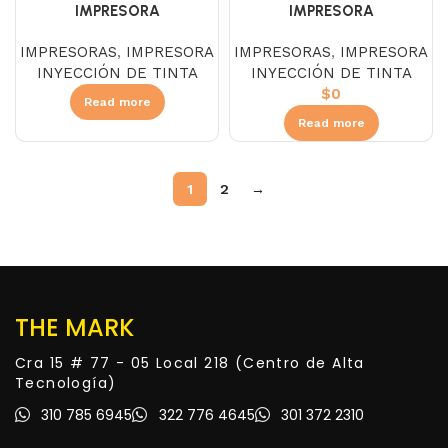
IMPRESORA
IMPRESORA
MULTIFUNCIONAL EPSON
MULTIFUNCIONAL EPSON
IMPRESORAS
,
IMPRESORA
IMPRESORAS
,
IMPRESORA
ECOTANK L3250 WIFI
ECOTANK L5590 WIFI
INYECCIÓN DE TINTA
INYECCIÓN DE TINTA
$
0
Read more
Read more
1
2
→
THE MARK
Cra 15 # 77 - 05 Local 218 (Centro de Alta
Tecnología)
310 785 6945
322 776 4645
301 372 2310