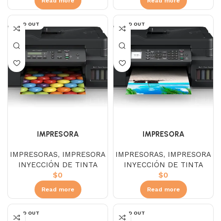
Read more
Read more
SOLD OUT
SOLD OUT
IMPRESORA
IMPRESORA
MULTIFUNCIONAL BROTHER
MULTIFUNCIONAL BROTHER
IMPRESORAS
,
IMPRESORA
IMPRESORAS
,
IMPRESORA
DCP-T720DW
MFC-T920DW
INYECCIÓN DE TINTA
INYECCIÓN DE TINTA
$
0
$
0
Read more
Read more
SOLD OUT
SOLD OUT