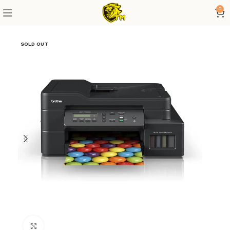
0
SOLD OUT
Click to enlarge