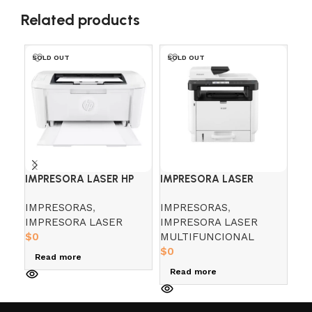
Related products
SOLD OUT
SOLD OUT
SO
IMPRESORA LASER HP
IMPRESORA LASER
IM
111W
MULTIFUNCIONAL RICOH
MU
IMPRESORAS
,
IMPRESORAS
,
IM
M320F
CA
IMPRESORA LASER
IMPRESORA LASER
IM
$
0
MULTIFUNCIONAL
DE
$
0
$
0
Read more
Read more
R