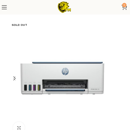
0
SOLD OUT
Click to enlarge