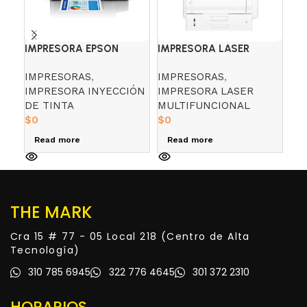
IMPRESORA EPSON
IMPRESORA LASER
IM
ECOTANK L121
MULTIFUNCIONAL RICOH
MU
IMPRESORAS
,
IMPRESORAS
,
IM
IM430F
CA
IMPRESORA INYECCIÓN
IMPRESORA LASER
IM
DE TINTA
MULTIFUNCIONAL
DE
$
0
$
0
$
0
Read more
Read more
R
THE MARK
Cra 15 # 77 - 05 Local 218 (Centro de Alta
Tecnología)
310 785 6945
322 776 4645
301 372 2310
HORARIOS