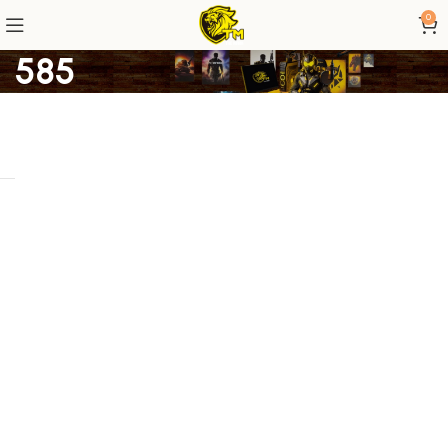
0
585