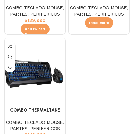
CHALLENGER GAMING
CHALLENGER ELITE RGB
COMBO TECLADO MOUSE
,
COMBO TECLADO MOUSE
,
TECLADO Y MOUSE
TECLADO Y MOUSE
PARTES
,
PERIFÉRICOS
PARTES
,
PERIFÉRICOS
$
139,990
Read more
Add to cart
COMBO THERMALTAKE
COMMANDER GAMER V2
COMBO TECLADO MOUSE
,
TECLADO Y MOUSE
PARTES
,
PERIFÉRICOS