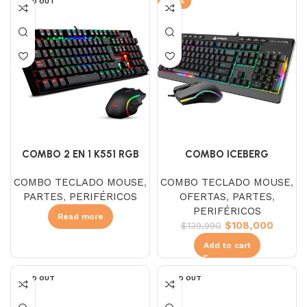
SOLD OUT
-23%
COMBO 2 EN 1 K551 RGB
COMBO ICEBERG
GAMING ESSENTIALS
DEMOLISHER MK1 TECLADO
COMBO TECLADO MOUSE
,
COMBO TECLADO MOUSE
,
REDRAGON
Y MOUSE
PARTES
,
PERIFÉRICOS
OFERTAS
,
PARTES
,
PERIFÉRICOS
Read more
$
108,000
$
139,990
Add to cart
SOLD OUT
SOLD OUT