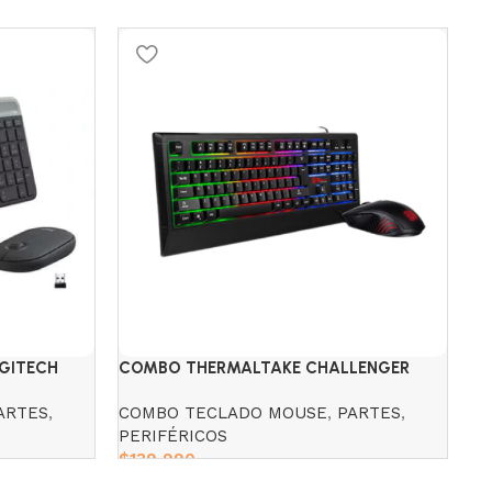
S
GITECH
COMBO THERMALTAKE CHALLENGER
DI
ELITE RGB TECLADO Y MOUSE
N
ARTES
,
COMBO TECLADO MOUSE
,
PARTES
,
PE
PERIFÉRICOS
$
$
139,990
Add to cart