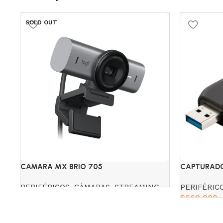
SOLD OUT
CAMARA MX BRIO 705
CAPTURADO
PERIFÉRICOS
,
CÁMARAS
,
STREAMING
PERIFÉRIC
$
660,000
Read more
Add to cart