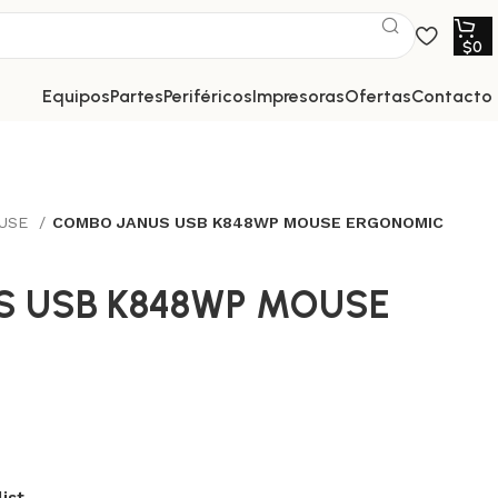
$
0
equipos
partes
periféricos
impresoras
ofertas
contacto
USE
COMBO JANUS USB K848WP MOUSE ERGONOMIC
S USB K848WP MOUSE
ist