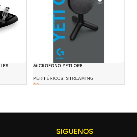
ALES
MICROFONO YETI ORB
MO
PERIFÉRICOS
,
STREAMING
PE
$
0
$
1
Read more
SIGUENOS