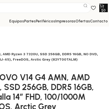
$
0
equipos
partes
periféricos
impresoras
ofertas
contacto
 AMD Ryzen 3 7320U, SSD 256GB, DDR5 16GB, NO DVD,
(RJ-45), FreeDOS, Arctic Grey (82YT00TALM)
NOVO V14 G4 AMN, AMD
, SSD 256GB, DDR5 16GB,
lla 14″ FHD, 100/1000M
OS, Arctic Grey