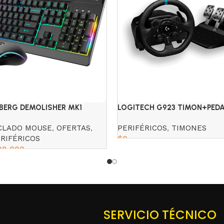
BERG DEMOLISHER MK1
LOGITECH G923 TIMON+PED
 MOUSE
PC/PLAY *
CLADO MOUSE
,
OFERTAS
,
PERIFÉRICOS
,
TIMONES
RIFÉRICOS
$
0
08,000
Read more
SERVICIO TÉCNICO