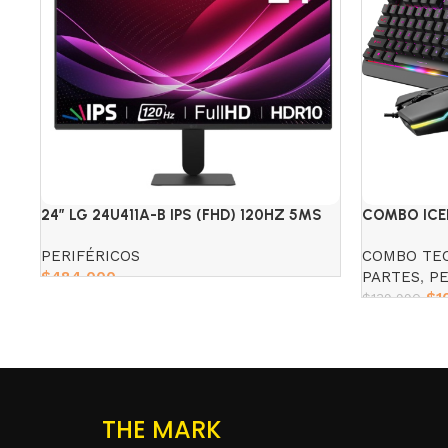
24″ LG 24U411A-B IPS (FHD) 120HZ 5MS
COMBO ICE
TECLADO Y
PERIFÉRICOS
COMBO TE
$
484,000
PARTES
,
PE
$
1
$
139,990
Add to cart
Add to cart
THE MARK