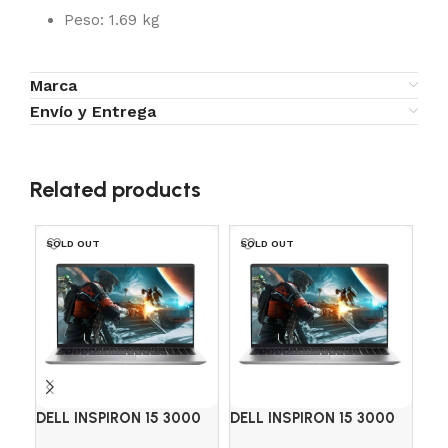
Peso: 1.69 kg
Marca
Envío y Entrega
Related products
SOLD OUT
SOLD OUT
SO
DELL INSPIRON 15 3000
DELL INSPIRON 15 3000
PO
3520, Intel Core I3 1215U,
3520, Intel Core I3 1215U,
Ex