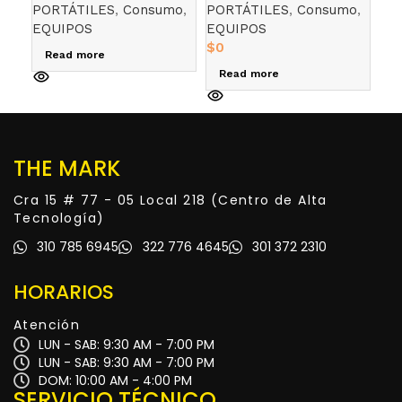
PORTÁTILES
,
Consumo
,
PORTÁTILES
,
Consumo
,
PO
SSD 512GB, DDR4 8GB,
SSD 512GB, DDR4 8GB,
NK1
EQUIPOS
EQUIPOS
Cor
Pantalla 15.6″ FHD, Linux,
Pantalla 15.6″ FHD, Linux,
133
$
0
Platinum Silver
Platinum Silver (copia)
8GB
Read more
R
14″
Read more
Pro
Kas
THE MARK
Cra 15 # 77 - 05 Local 218 (Centro de Alta
Tecnología)
310 785 6945
322 776 4645
301 372 2310
HORARIOS
Atención
LUN - SAB: 9:30 AM - 7:00 PM
LUN - SAB: 9:30 AM - 7:00 PM
DOM: 10:00 AM - 4:00 PM
SERVICIO TÉCNICO