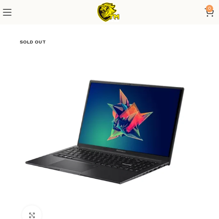
0
SOLD OUT
Click to enlarge