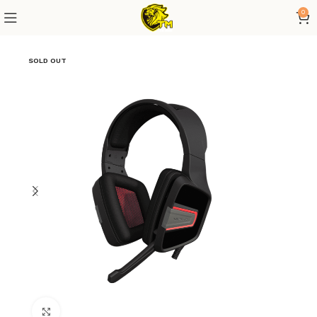
0
SOLD OUT
Click to enlarge