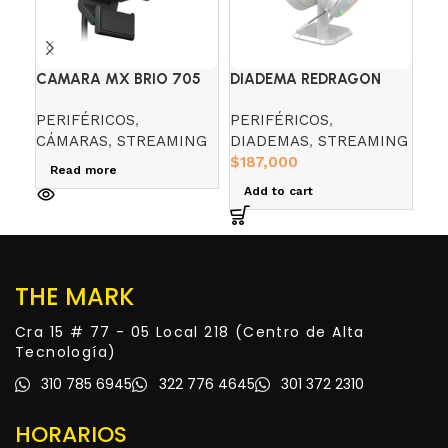
CAMARA MX BRIO 705
DIADEMA REDRAGON
MI
H320 RGB LAMIA2
BL
PERIFÉRICOS
,
PERIFÉRICOS
,
MI
CÁMARAS
,
STREAMING
DIADEMAS
,
STREAMING
PE
$
187,000
$
3
Read more
Add to cart
A
THE MARK
Cra 15 # 77 - 05 Local 218 (Centro de Alta
Tecnología)
310 785 6945
322 776 4645
301 372 2310
HORARIOS