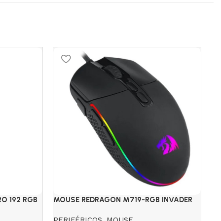
S
O 192 RGB
MOUSE REDRAGON M719-RGB INVADER
SI
3
PERIFÉRICOS
,
MOUSE
PE