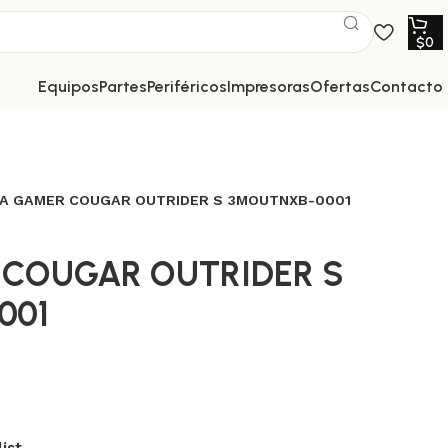
$
0
equipos
partes
periféricos
impresoras
ofertas
contacto
LA GAMER COUGAR OUTRIDER S 3MOUTNXB-0001
 COUGAR OUTRIDER S
001
ist