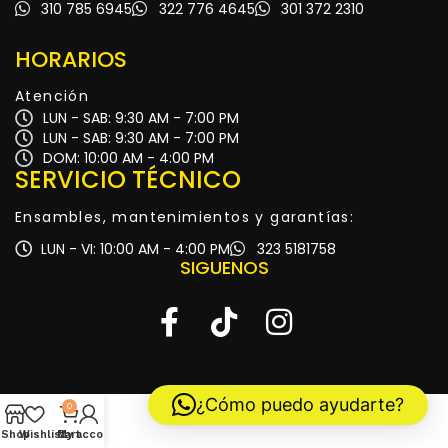
310 785 6945
322 776 4645
301 372 2310
HORARIOS
Atención
LUN - SAB: 9:30 AM - 7:00 PM
LUN - SAB: 9:30 AM - 7:00 PM
DOM: 10:00 AM - 4:00 PM
SERVICIO TÉCNICO
Ensambles, mantenimientos y garantías:
LUN - VI: 10:00 AM - 4:00 PM
323 5181758
SIGUENOS
¿Cómo puedo ayudarte?
0
Shop
Wishlist
My account
Cart