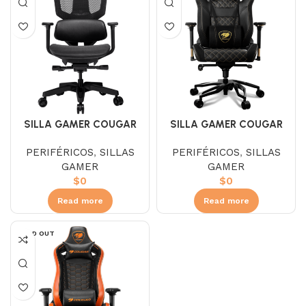
SILLA GAMER COUGAR
SILLA GAMER COUGAR
ARGO ONE BLACK
ARMOR TITAN PRO ROYAL
PERIFÉRICOS
,
SILLAS
PERIFÉRICOS
,
SILLAS
3MARGOSB-0001
3MTITANR-0001
GAMER
GAMER
$
0
$
0
Read more
Read more
SOLD OUT