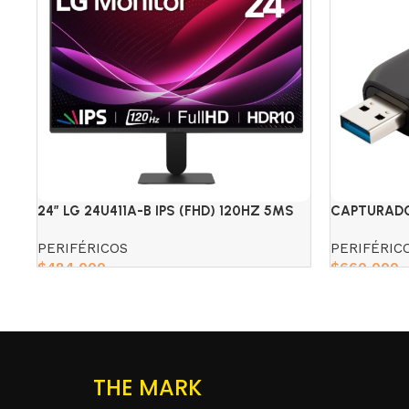
24″ LG 24U411A-B IPS (FHD) 120HZ 5MS
CAPTURADO
PERIFÉRICOS
PERIFÉRIC
$
484,000
$
660,000
Add to cart
Add to cart
THE MARK