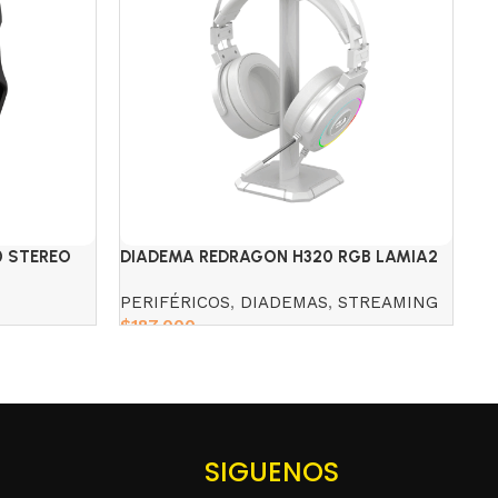
0 STEREO
DIADEMA REDRAGON H320 RGB LAMIA2
LO
8,
PERIFÉRICOS
,
DIADEMAS
,
STREAMING
PE
$
187,000
$
1
Add to cart
SIGUENOS