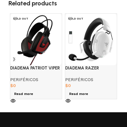
Related products
SOLD OUT
SOLD OUT
SO
DIADEMA PATRIOT VIPER
DIADEMA RAZER
LO
V360 7.1
BLACKSHARK V2 X
TI
PERIFÉRICOS
PERIFÉRICOS
PE
BLANCA
PC/
$
0
$
0
$
0
Read more
Read more
R