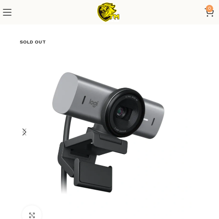
0
SOLD OUT
Click to enlarge