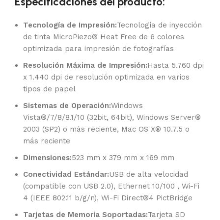
Especificaciones del producto:
Tecnología de Impresión:
Tecnología de inyección
de tinta MicroPiezo® Heat Free de 6 colores
optimizada para impresión de fotografías
Resolución
Máxima de Impresión:
Hasta 5.760 dpi
x 1.440 dpi de resolución optimizada en varios
tipos de papel
Sistemas de Operación:
Windows
Vista®/7/8/8.1/10 (32bit, 64bit), Windows Server®
2003 (SP2) o más reciente, Mac OS X® 10.7.5 o
más reciente
Dimensiones:
523 mm x 379 mm x 169 mm
Conectividad Estándar:
USB de alta velocidad
(compatible con USB 2.0), Ethernet 10/100 , Wi-Fi
4 (IEEE 802.11 b/g/n), Wi-Fi Direct®4 PictBridge
Tarjetas de Memoria Soportadas:
Tarjeta SD