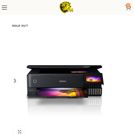
0
SOLD OUT
Click to enlarge