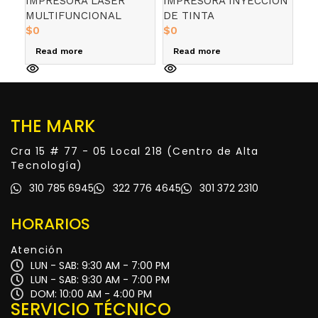
IMPRESORA LASER
IMPRESORA INYECCIÓN
IM
MULTIFUNCIONAL
DE TINTA
DE
$
0
$
0
$
0
Read more
Read more
R
THE MARK
Cra 15 # 77 - 05 Local 218 (Centro de Alta
Tecnología)
310 785 6945
322 776 4645
301 372 2310
HORARIOS
Atención
LUN - SAB: 9:30 AM - 7:00 PM
LUN - SAB: 9:30 AM - 7:00 PM
DOM: 10:00 AM - 4:00 PM
SERVICIO TÉCNICO