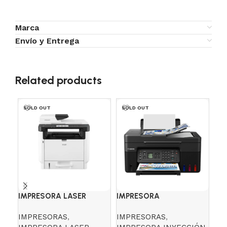
Marca
Envío y Entrega
Related products
SOLD OUT
SOLD OUT
SO
IMPRESORA LASER
IMPRESORA
IM
MULTIFUNCIONAL RICOH
MULTIFUNCIONAL
MU
IMPRESORAS
,
IMPRESORAS
,
IM
M320F
CANON G4170
CA