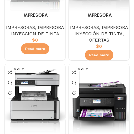
IMPRESORA
IMPRESORA
MULTIFUNCIONAL EPSON
MULTIFUNCIONAL EPSON
IMPRESORAS
,
IMPRESORA
IMPRESORAS
,
IMPRESORA
ECOTANK L6490 WIFI
ECOTANK L8180 TABLOIDE
INYECCIÓN DE TINTA
INYECCIÓN DE TINTA
,
$
0
OFERTAS
$
0
Read more
Read more
SOLD OUT
SOLD OUT