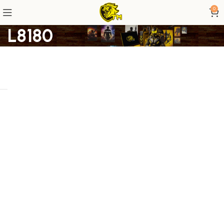
0
L8180