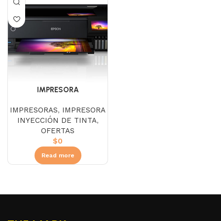
IMPRESORA
MULTIFUNCIONAL EPSON
IMPRESORAS
,
IMPRESORA
ECOTANK L8180 TABLOIDE
INYECCIÓN DE TINTA
,
OFERTAS
$
0
Read more