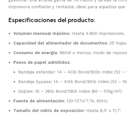
gestionar una amplia gama de formatos y tareas la conv
impresora confiable y rentable, ideal para aquellos que
Especificaciones del producto:
Volumen mensual máximo
: Hasta 5.800 impresiones.
Capacidad del alimentador de documentos
: 35 hojas
Consumo de energía
: 960W o menos; modo de reposo
Pesos de papel admitidos
:
Bandeja estándar: 14 – 43lb Bond/90lb Index (52 – 
Bandeja bypass: 14 – 43lb Bond/90lb Index (52 – 1
Dúplex: 16 – 28lb Bond/58lb Index (60 – 105g/m²)
Fuente de alimentación
: 120-127V/7.7A, 60Hz.
Tamaño del vidrio de exposición
: Hasta 8,5′ x 11,7′.