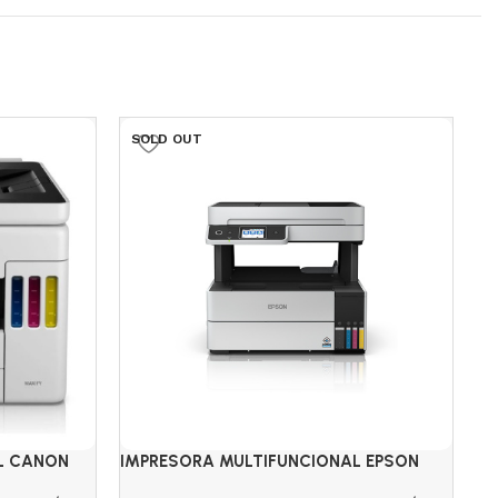
SOLD OUT
S
L CANON
IMPRESORA MULTIFUNCIONAL EPSON
IM
ECOTANK L6490 WIFI
EC