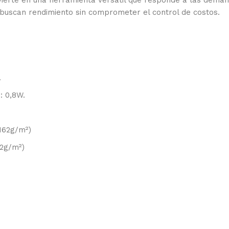
ierte en una herramienta versátil que responde a las demand
 buscan rendimiento sin comprometer el control de costos.
.
: 0,8W.
162g/m²)
62g/m²)