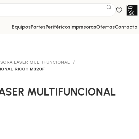
$
0
equipos
partes
periféricos
impresoras
ofertas
contacto
ESORA LASER MULTIFUNCIONAL
IONAL RICOH M320F
ASER MULTIFUNCIONAL