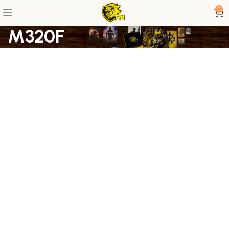
0
M320F