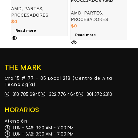
PROCESADOR AMD
PR
RYZEN 5 4500 3.6 GHZ
RYZEN 5 4600G 3.7 GHZ
RY
AMD
,
PARTES
,
AMD
,
PARTES
,
AM
RADEON 7
PROCESADORES
PROCESADORES
PR
$
0
$
0
$
0
Read more
Read more
R
THE MARK
Cra 15 # 77 - 05 Local 218 (Centro de Alta
Tecnología)
310 785 6945
322 776 4645
301 372 2310
HORARIOS
Atención
LUN - SAB: 9:30 AM - 7:00 PM
LUN - SAB: 9:30 AM - 7:00 PM