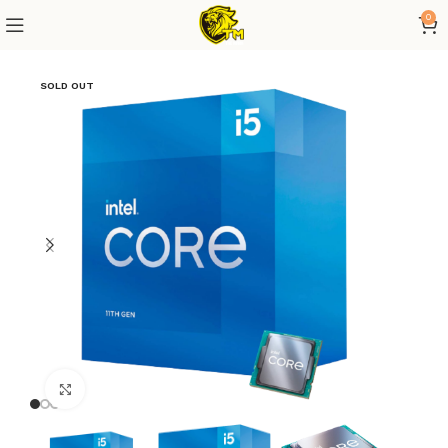
0
SOLD OUT
Click to enlarge