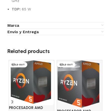
GHz
TDP:
65 W
Marca
Envío y Entrega
Related products
SOLD OUT
SOLD OUT
SO
PROCESADOR AMD