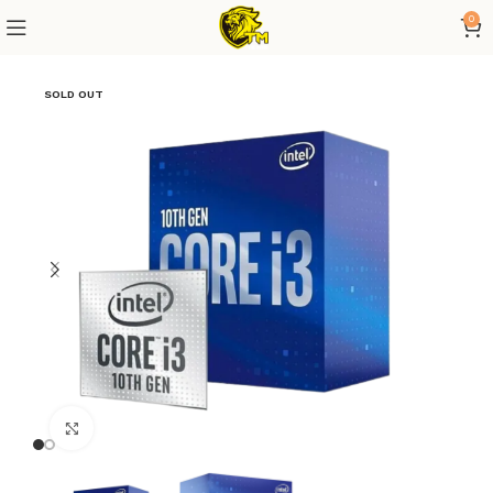
0
SOLD OUT
Click to enlarge