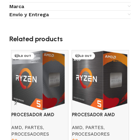
Marca
Envío y Entrega
Related products
SOLD OUT
SOLD OUT
SO
PR
PROCESADOR AMD
PROCESADOR AMD
RY
RYZEN 5 4600G 3.7 GHZ
RYZEN 5 5600X 3.7 GHZ
AM
AMD
,
PARTES
,
AMD
,
PARTES
,
RADEON 7
PR
PROCESADORES
PROCESADORES
R