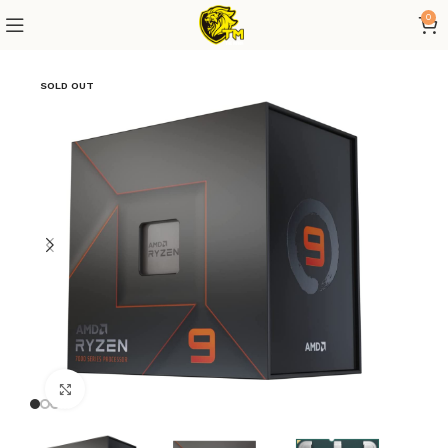
0
SOLD OUT
Click to enlarge