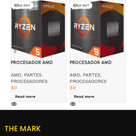
SOLD OUT
SOLD OUT
SO
PR
PROCESADOR AMD
PROCESADOR AMD
RY
RYZEN 5 5600G 3.9 GHZ
RYZEN 9 5900X 3.7 GHZ
AM
AMD
,
PARTES
,
AMD
,
PARTES
,
RADEON 7
PR
PROCESADORES
PROCESADORES
$
0
$
0
$
0
R
Read more
Read more
THE MARK