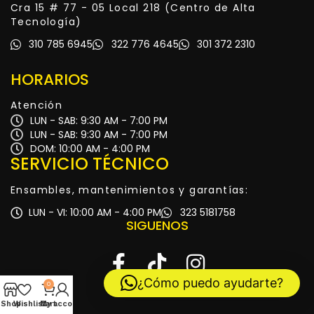
Cra 15 # 77 - 05 Local 218 (Centro de Alta
Tecnología)
310 785 6945
322 776 4645
301 372 2310
HORARIOS
Atención
LUN - SAB: 9:30 AM - 7:00 PM
LUN - SAB: 9:30 AM - 7:00 PM
DOM: 10:00 AM - 4:00 PM
SERVICIO TÉCNICO
Ensambles, mantenimientos y garantías:
LUN - VI: 10:00 AM - 4:00 PM
323 5181758
SIGUENOS
¿Cómo puedo ayudarte?
0
Shop
Wishlist
My account
Cart