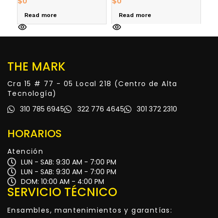
$
0
$
0
R
Read more
Read more
THE MARK
Cra 15 # 77 - 05 Local 218 (Centro de Alta
Tecnología)
310 785 6945
322 776 4645
301 372 2310
HORARIOS
Atención
LUN - SAB: 9:30 AM - 7:00 PM
LUN - SAB: 9:30 AM - 7:00 PM
DOM: 10:00 AM - 4:00 PM
SERVICIO TÉCNICO
Ensambles, mantenimientos y garantías: