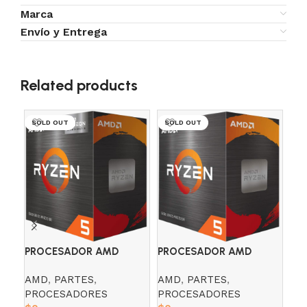
Marca
Envío y Entrega
Related products
SOLD OUT
SOLD OUT
PROCESADOR AMD
PR
PROCESADOR AMD
RYZEN 5 5600X 3.7 GHZ
RY
RYZEN 5 5600G 3.9 GHZ
AMD
,
PARTES
,
AM
AMD
,
PARTES
,
RADEON 7
PROCESADORES
PR
PROCESADORES