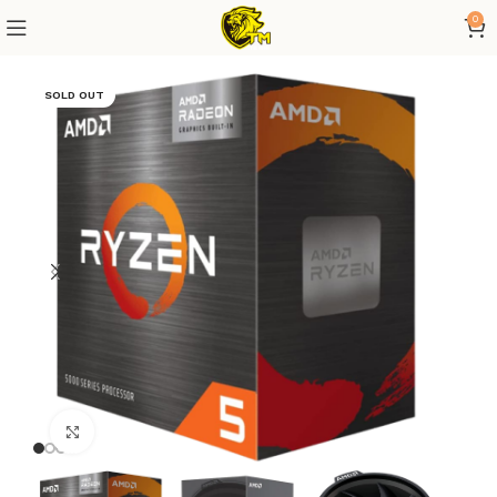
0
SOLD OUT
Click to enlarge