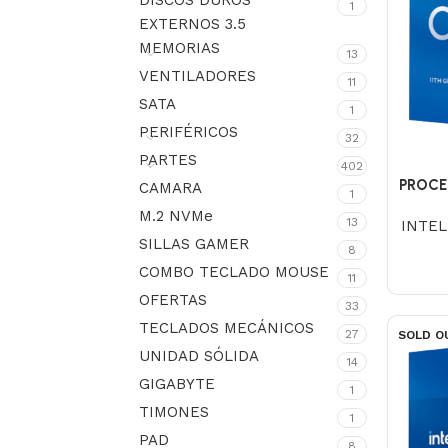
DISCOS DUROS
1
EXTERNOS 3.5
MEMORIAS
13
VENTILADORES
11
SATA
1
PERIFÉRICOS
32
PARTES
402
PROCE
CAMARA
1
M.2 NVMe
13
INTEL
SILLAS GAMER
8
COMBO TECLADO MOUSE
11
OFERTAS
33
TECLADOS MECÁNICOS
27
SOLD O
UNIDAD SÓLIDA
14
GIGABYTE
1
TIMONES
1
PAD
8