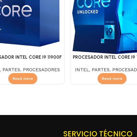
ADOR INTEL CORE I9 11900F
PROCESADOR INTEL CORE I9 
2.5
3.5
,
PARTES
,
PROCESADORES
INTEL
,
PARTES
,
PROCESAD
Read more
Read more
SERVICIO TÉCNICO