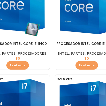
SADOR INTEL CORE I5 11400
PROCESADOR INTEL CORE I5 
2.6
2.6
,
PARTES
,
PROCESADORES
INTEL
,
PARTES
,
PROCESAD
$
0
$
0
Read more
Read more
UT
SOLD OUT