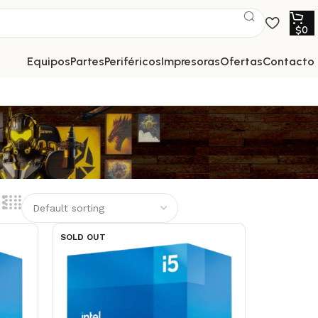
$
0
equipos
partes
periféricos
impresoras
ofertas
contacto
SOLD OUT