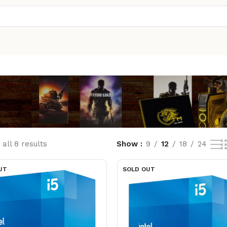
all 8 results
Show
9
12
18
24
UT
SOLD OUT