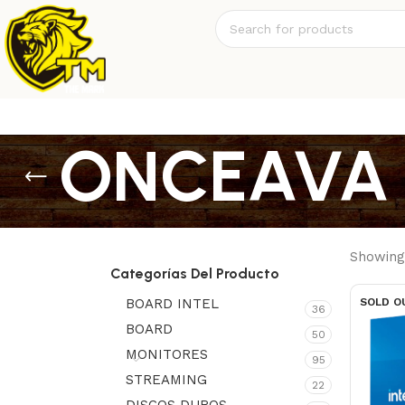
ONCEAVA
Showing 
Categorías Del Producto
BOARD INTEL
SOLD O
36
BOARD
50
MONITORES
95
STREAMING
22