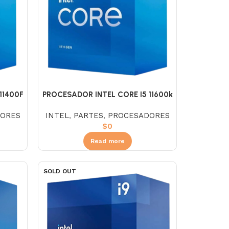
11400F
PROCESADOR INTEL CORE I5 11600k
3.9
ORES
INTEL
,
PARTES
,
PROCESADORES
$
0
Read more
SOLD OUT