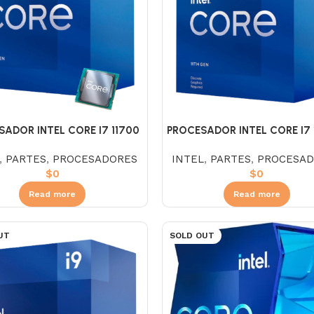
SADOR INTEL CORE I7 11700
PROCESADOR INTEL CORE I7 
2.5
2.5
,
PARTES
,
PROCESADORES
INTEL
,
PARTES
,
PROCESAD
$
0
$
0
Read more
Read more
UT
SOLD OUT