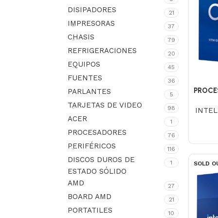
DISIPADORES
21
IMPRESORAS
37
CHASIS
79
REFRIGERACIONES
20
EQUIPOS
45
FUENTES
36
PROCE
PARLANTES
5
TARJETAS DE VIDEO
98
INTEL
ACER
1
PROCESADORES
76
PERIFÉRICOS
116
DISCOS DUROS DE
1
SOLD O
ESTADO SÓLIDO
AMD
27
BOARD AMD
21
PORTATILES
10