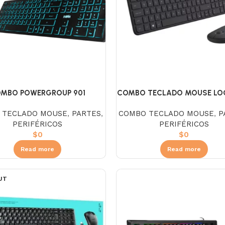
MBO POWERGROUP 901
COMBO TECLADO MOUSE LO
ETROILUMINACO AZUL
INALÁMBRICO MK470 SL
 TECLADO MOUSE
,
PARTES
,
COMBO TECLADO MOUSE
,
P
PERIFÉRICOS
PERIFÉRICOS
$
0
$
0
Read more
Read more
UT