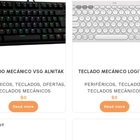
DO MECÁNICO VSG ALNITAK
TECLADO MECÁNICO LOGI
– BLACK S/B
PEBBLE KEYS 2 K380S WH
RICOS
,
TECLADOS
,
OFERTAS
,
PERIFÉRICOS
,
TECLAD
ECLADOS MECÁNICOS
TECLADOS MECÁNICO
$
0
$
0
Read more
Read more
UT