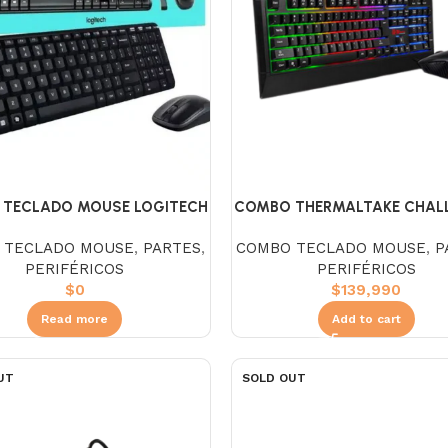
TECLADO MOUSE LOGITECH
COMBO THERMALTAKE CHAL
MK220 INALÁMBRICO
ELITE RGB TECLADO Y M
 TECLADO MOUSE
,
PARTES
,
COMBO TECLADO MOUSE
,
P
PERIFÉRICOS
PERIFÉRICOS
$
0
$
139,990
Read more
Add to cart
UT
SOLD OUT