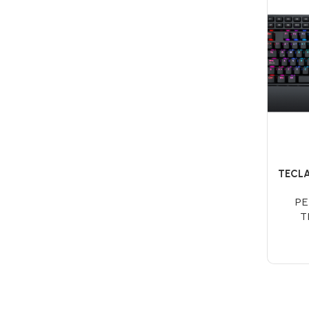
TECL
K
PE
T