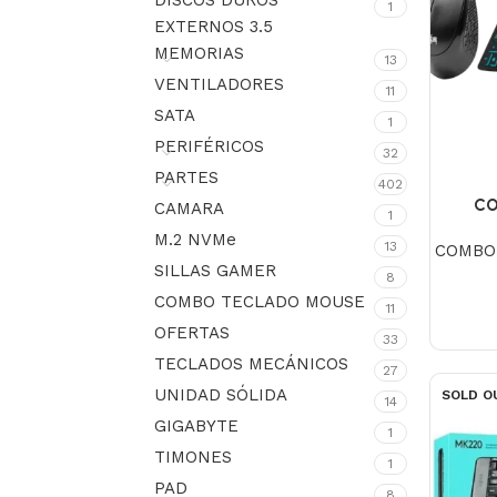
DISCOS DUROS
1
EXTERNOS 3.5
MEMORIAS
13
VENTILADORES
11
SATA
1
PERIFÉRICOS
32
PARTES
402
CO
CAMARA
1
R
M.2 NVMe
13
COMBO
SILLAS GAMER
8
COMBO TECLADO MOUSE
11
OFERTAS
33
TECLADOS MECÁNICOS
27
UNIDAD SÓLIDA
SOLD O
14
GIGABYTE
1
TIMONES
1
PAD
8