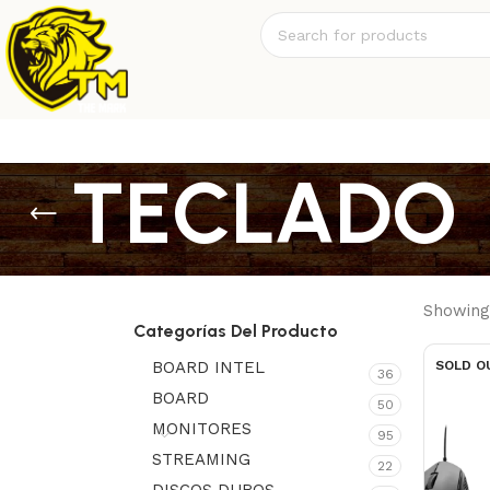
TECLADO
Showing 
Categorías Del Producto
BOARD INTEL
SOLD O
36
BOARD
50
MONITORES
95
STREAMING
22