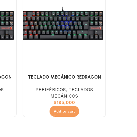
AGON
TECLADO MECÁNICO REDRAGON
S/BLUE
K552RGB-1 KUMARA NEGRO S/RED
OS
PERIFÉRICOS
,
TECLADOS
MECÁNICOS
$
195,000
Add to cart