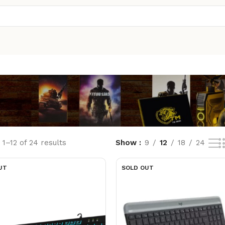
1–12 of 24 results
Show
9
12
18
24
UT
SOLD OUT