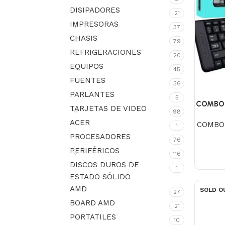
DISIPADORES
21
IMPRESORAS
37
CHASIS
79
REFRIGERACIONES
20
EQUIPOS
45
FUENTES
36
PARLANTES
5
COMBO 
TARJETAS DE VIDEO
98
ACER
COMBO
1
PROCESADORES
76
PERIFÉRICOS
116
DISCOS DUROS DE
1
ESTADO SÓLIDO
AMD
SOLD O
27
BOARD AMD
21
PORTATILES
10