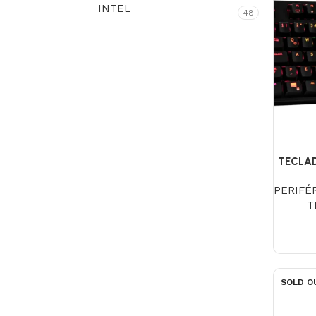
INTEL
48
TECLA
PERIFÉ
T
SOLD O