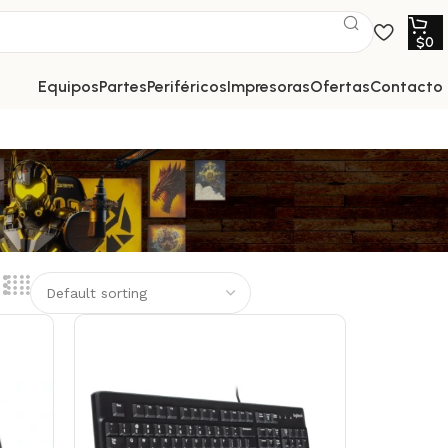
$
0
equipos
partes
periféricos
impresoras
ofertas
contacto