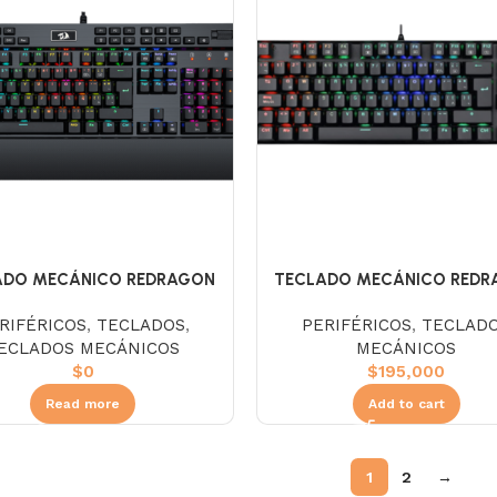
ADO MECÁNICO REDRAGON
TECLADO MECÁNICO REDR
550-1 YAMA NEGRO RGB
K552RGB-1 KUMARA NEGRO 
RIFÉRICOS
,
TECLADOS
,
PERIFÉRICOS
,
TECLAD
ECLADOS MECÁNICOS
MECÁNICOS
$
0
$
195,000
Read more
Add to cart
1
2
→