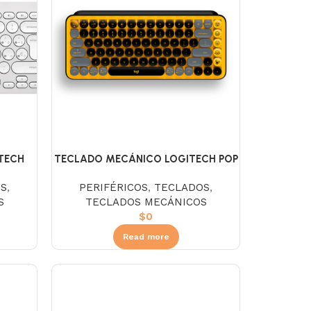
TECH
TECLADO MECÁNICO LOGITECH POP
ITE
KEYS WIRELESS AMARILLO-NEGRO
OS
,
PERIFÉRICOS
,
TECLADOS
,
S
TECLADOS MECÁNICOS
$
0
Read more