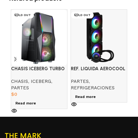
SOLD OUT
SOLD OUT
CHASIS ICEBERG TURBO
REF. LIQUIDA AEROCOOL
RE
Z10
MIRAGE L360 ARGB
PO
CHASIS
,
ICEBERG
,
PARTES
,
PA
240
PARTES
REFRIGERACIONES
RE
$
0
$
3
Read more
Read more
A
THE MARK