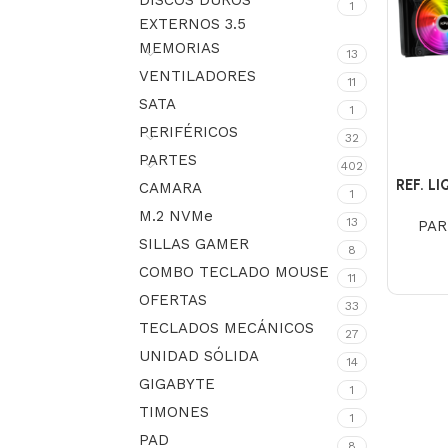
DISCOS DUROS
1
EXTERNOS 3.5
MEMORIAS
13
VENTILADORES
11
SATA
1
PERIFÉRICOS
32
PARTES
402
REF. L
CAMARA
1
M.2 NVMe
13
PAR
SILLAS GAMER
8
COMBO TECLADO MOUSE
11
OFERTAS
33
TECLADOS MECÁNICOS
27
UNIDAD SÓLIDA
14
GIGABYTE
1
TIMONES
1
PAD
8