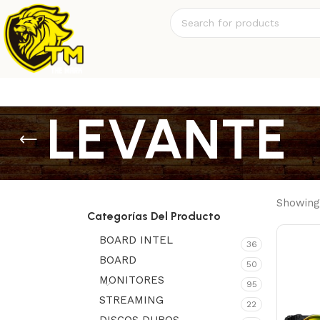
LEVANTE
Showing 
Categorías Del Producto
BOARD INTEL
36
BOARD
50
MONITORES
95
STREAMING
22