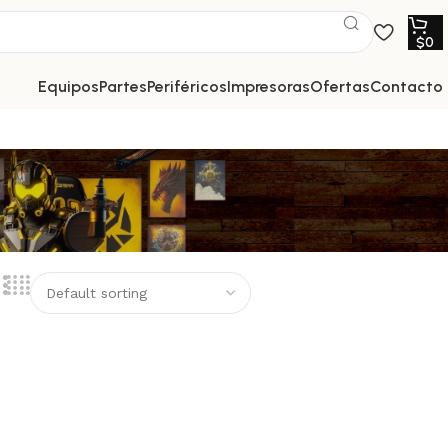
$
0
equipos
partes
periféricos
impresoras
ofertas
contacto