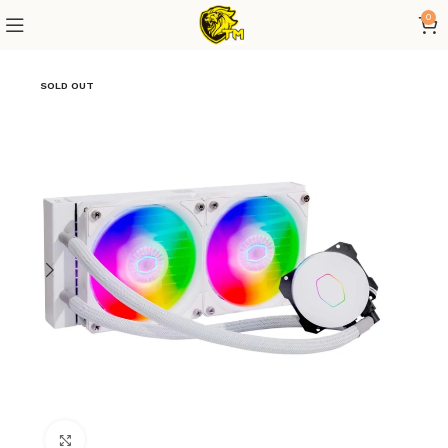
0
SOLD OUT
Click to enlarge