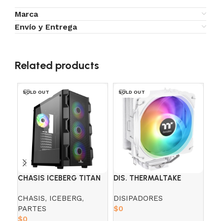
Marca
Envío y Entrega
Related products
SOLD OUT
SOLD OUT
CHASIS ICEBERG TITAN
DIS. THERMALTAKE
IC
M4
UX200 WHITE ARGB
4-
CHASIS
,
ICEBERG
,
DISIPADORES
CH
PARTES
$
0
PA
$
0
$
3