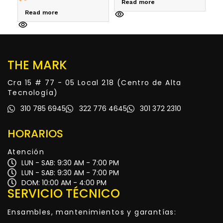
Read more
Read more
A
THE MARK
Cra 15 # 77 - 05 Local 218 (Centro de Alta
Tecnología)
310 785 6945
322 776 4645
301 372 2310
HORARIOS
Atención
LUN - SAB: 9:30 AM - 7:00 PM
LUN - SAB: 9:30 AM - 7:00 PM
DOM: 10:00 AM - 4:00 PM
SERVICIO TÉCNICO
Ensambles, mantenimientos y garantías: