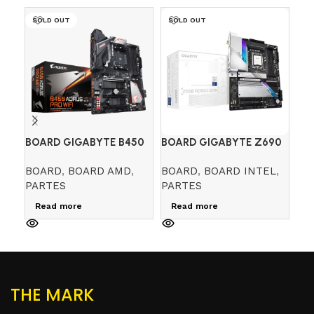
SOLD OUT
SOLD OUT
BOARD GIGABYTE B450
BOARD GIGABYTE Z690
GI
AORUS PRO WIFI (AMD)
AERO G DDR4
WIF
BOARD
,
BOARD AMD
,
BOARD
,
BOARD INTEL
,
BO
PARTES
PARTES
PA
$
0
Read more
Read more
A
THE MARK