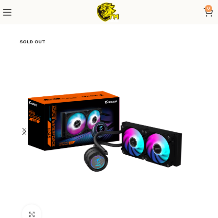
0
SOLD OUT
Click to enlarge