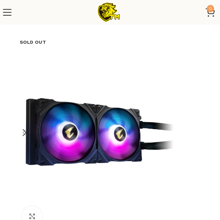
0
SOLD OUT
Click to enlarge