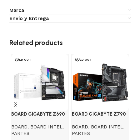
Marca
Envío y Entrega
Related products
SOLD OUT
SOLD OUT
SO
BOARD GIGABYTE Z690
BOARD GIGABYTE Z790
RE
AERO G DDR4
GAMING X AX 3
MA
BOARD
,
BOARD INTEL
,
BOARD
,
BOARD INTEL
,
PA
MI
PARTES
PARTES
RE