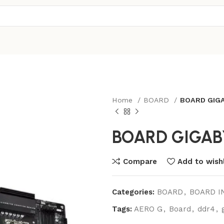
Home
BOARD
BOARD GIG
BOARD GIGAB
Compare
Add to wishl
Categories:
BOARD
,
BOARD I
Tags:
AERO G
,
Board
,
ddr4
,