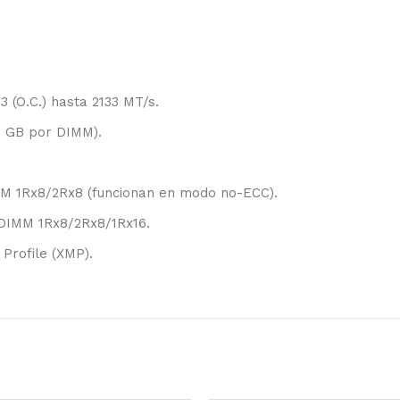
(O.C.) hasta 2133 MT/s.
2 GB por DIMM).
M 1Rx8/2Rx8 (funcionan en modo no-ECC).
DIMM 1Rx8/2Rx8/1Rx16.
rofile (XMP).