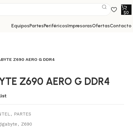
$
0
equipos
partes
periféricos
impresoras
ofertas
contacto
ABYTE Z690 AERO G DDR4
YTE Z690 AERO G DDR4
ist
NTEL
,
PARTES
gigabyte
,
Z690