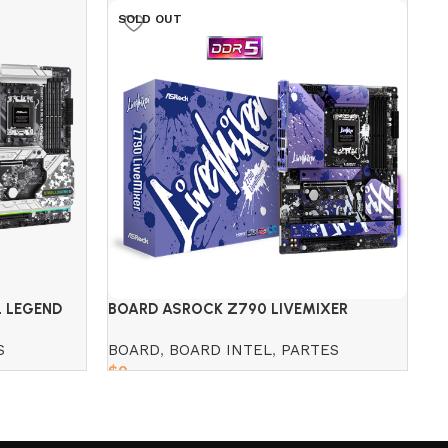
SOLD OUT
S
 LEGEND
BOARD ASROCK Z790 LIVEMIXER
BO
DD
S
BOARD
,
BOARD INTEL
,
PARTES
B
$
0
$
Read more