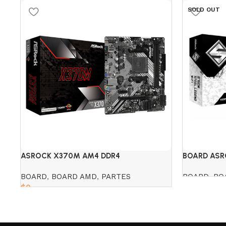
SOLD OUT
ASROCK X370M AM4 DDR4
BOARD ASR
BOARD
,
BOARD AMD
,
PARTES
BOARD
,
BO
$
0
Read more
Add to cart