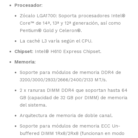
Procesador
:
Zócalo LGA1700: Soporta procesadores Intel®
Core™ de 14ª, 13ª y 12ª generación, así como
Pentium® Gold y Celeron®.
La caché L3 varía según el CPU.
Chipset
: Intel® H610 Express Chipset.
Memoria
:
Soporte para módulos de memoria DDR4 de
3200/3000/2933/2666/2400/2133 MT/s.
2 x ranuras DIMM DDR4 que soportan hasta 64
GB (capacidad de 32 GB por DIMM) de memoria
del sistema.
Arquitectura de memoria de doble canal.
Soporte para módulos de memoria ECC Un-
buffered DIMM 1Rx8/2Rx8 (funcionan en modo