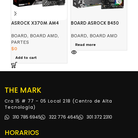
ASROCK X370M AM4
BOARD ASROCK B450
BO
DDR4
STEEL LEGEND (AMD)
PR
BOARD
,
BOARD AMD
,
BOARD
,
BOARD AMD
BO
PARTES
PA
Read more
$
0
$
0
Add to cart
R
THE MARK
Cra 15 # 77 - 05 Local 218 (Centro de Alta
Tecnología)
310 785 6945
322 776 4645
301 372 2310
HORARIOS