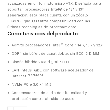
avanzadas en un formato micro ATX. Diseñada para
soportar procesadores Intel® de 12ª y 13ª
generación, esta placa cuenta con un zócalo
LGA1700 que garantiza compatibilidad con las
últimas tecnologías de procesamiento.
Características del producto:
®
Admite procesadores Intel
Core™ 14.º, 13.º y 12.º
DDR4 sin búfer, de canal doble, sin ECC, 2 DIMM
Diseño híbrido VRM digital 6+1+1
LAN Intel® GbE con software acelerador de
cFosSpeed
Internet
NVMe PCIe 3.0 x4 M.2
Condensadores de audio de alta calidad y
protección contra el ruido de audio