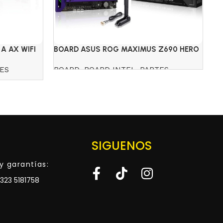
A AX WIFI
BOARD ASUS ROG MAXIMUS Z690 HERO
BO
EVA WIFI DDR5
GA
ES
BOARD
,
BOARD INTEL
,
PARTES
B
$
Read more
SIGUENOS
y garantías:
323 5181758