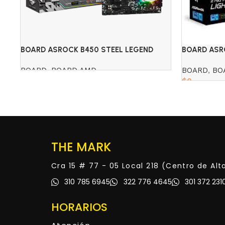
BOARD ASROCK B450 STEEL LEGEND
BOARD ASR
(AMD)
DDR5
BOARD
,
BOARD AMD
BOARD
,
BO
$
0
Read more
Read more
THE MARK
Cra 15 # 77 - 05 Local 218 (Centro de Al
310 785 6945
322 776 4645
301 372 231
HORARIOS