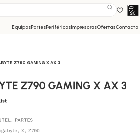
$
0
equipos
partes
periféricos
impresoras
ofertas
contacto
BYTE Z790 GAMING X AX 3
YTE Z790 GAMING X AX 3
ist
NTEL
,
PARTES
igabyte
,
X
,
Z790