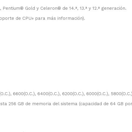
 Pentium® Gold y Celeron® de 14.ª, 13.ª y 12.ª generación.
 Soporte de CPU» para más información).
(O.C.), 6600(O.C.), 6400(O.C.), 6200(O.C.), 6000(O.C.), 5800(O.C
sta 256 GB de memoria del sistema (capacidad de 64 GB po