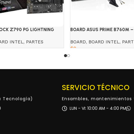
OCK Z790 PG LIGHTNING
BOARD ASUS PRIME B760M – 
DDR5
ARD INTEL
,
PARTES
BOARD
,
BOARD INTEL
,
PART
$
0
Add to cart
SERVICIO TÉCNICO
ta Tecnología)
Ensambles, mantenimientos 
0
LUN - VI: 10:00 AM - 4:00 PM