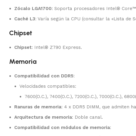
Zócalo LGA1700
: Soporta procesadores Intel® Core™,
Caché L3
: Varía según la CPU (consultar la «Lista de
Chipset
Chipset
: Intel® Z790 Express.
Memoria
Compatibilidad con DDR5
:
Velocidades compatibles:
7600(O.C.), 7400(O.C.), 7200(O.C.), 7000(O.C.), 6800
Ranuras de memoria
: 4 x DDR5 DIMM, que admiten ha
Arquitectura de memoria
: Doble canal.
Compatibilidad con módulos de memoria
: